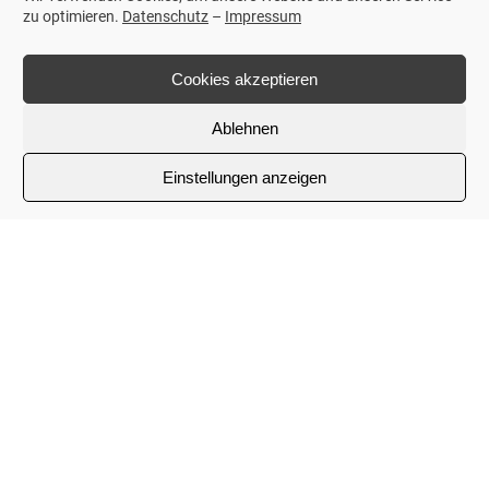
zu optimieren.
Datenschutz
–
Impressum
Cookies akzeptieren
Ich erkläre mich mit der
Ablehnen
Verarbeitung der eingegebenen
Daten sowie der
Einstellungen anzeigen
Datenschutzerklärung
einverstanden.
*
Kontaktinfos
STEWAG GmbH
Löffelstraße 22-24