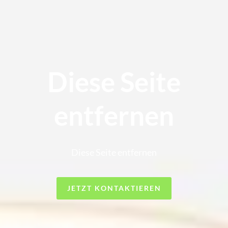
Diese Seite
entfernen
Diese Seite entfernen
JETZT KONTAKTIEREN